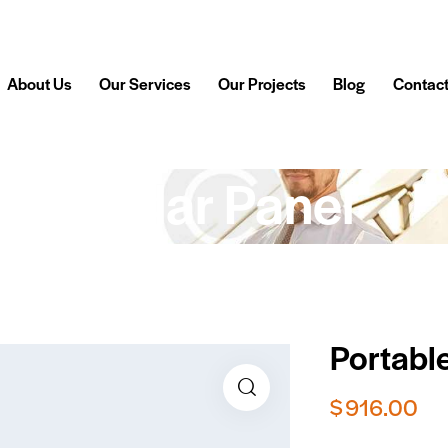
About Us
Our Services
Our Projects
Blog
Contac
ble Solar Panel
Portable
$
916.00