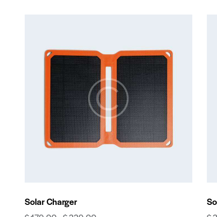
Solar Charger
So
$
179.00
–
$
229.00
$