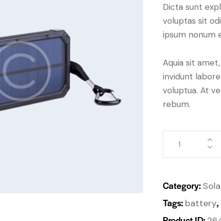
Dicta sunt ex
voluptas sit od
ipsum nonum e
Aquia sit amet
invidunt labor
voluptua. At v
rebum.
Category:
Sola
Tags:
,
battery
Product ID:
26