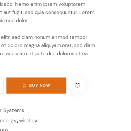
plicabo. Nemo enim ipsam voluptatem
it aut fugit, sed quia consequuntur. Lorem
irmod dolor.
, elitr, sed diam nonum eirmod tempor
e et dolore magna aliquyam.erat, sed diam
ero accusam et justo duo dolores et ea
BUY NOW
r Systems
,
energy
wireless
469